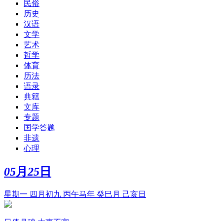
民俗
历史
汉语
文学
艺术
哲学
体育
历法
语录
典籍
文库
专题
国学答题
非遗
心理
05
月
25
日
星期一 四月初九 丙午马年 癸巳月 己亥日