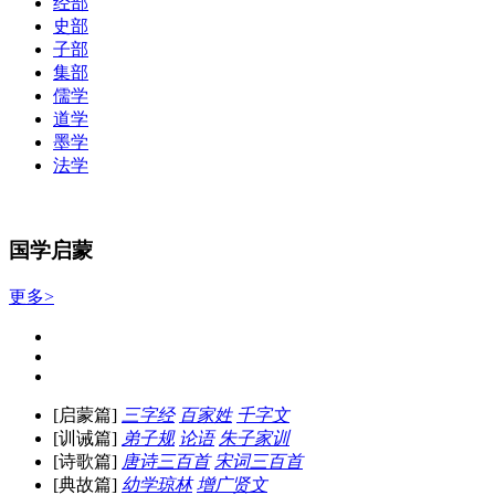
经部
史部
子部
集部
儒学
道学
墨学
法学
国学启蒙
更多>
[启蒙篇]
三字经
百家姓
千字文
[训诫篇]
弟子规
论语
朱子家训
[诗歌篇]
唐诗三百首
宋词三百首
[典故篇]
幼学琼林
增广贤文