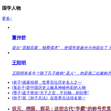
国学人物
更多>
董仲舒
提出“罢黜百家，独尊儒术”，使儒学发扬光大他提出了 
王阳明
王阳明有多牛？除了孔子敢称“圣人”，他是第二位被称为
[老子]道家祖师，世界百位历史名人之一
[鬼谷子]是中国历史上极具神秘色彩的人物
[墨子]孟子曾说“天下之言，不归杨，则归墨”
[孙子]其《孙子兵法》在世界兵法排名第一
状元、榜眼、探花：这些古代“学霸”的称号究