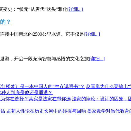
演变史：“状元”从唐代“状头”雅化
[详细...]
”的？
接中国南北的2500公里水道。它不仅是
[详细...]
遨游，开启一段充满智慧与感悟的文化之旅
[详细...]
《红楼梦》是一本中国人的“生存说明书”？
赵匡胤为什么要搞出
这种人到底是傻还是通透？
以为你在选择？其实是法家在帮你选
法家的悖论：设计的囚笼，
对话
孟荀人性论在历史长河中的碰撞与回响
墨家数学对当代教育