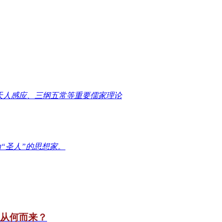
天人感应、三纲五常等重要儒家理论
“圣人”的思想家。
竟从何而来？