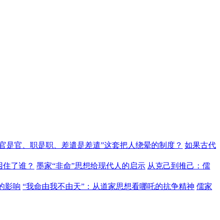
“官是官、职是职、差遣是差遣”这套把人绕晕的制度？
如果古代
困住了谁？
墨家“非命”思想给现代人的启示
从克己到推己：儒
的影响
“我命由我不由天”：从道家思想看哪吒的抗争精神
儒家