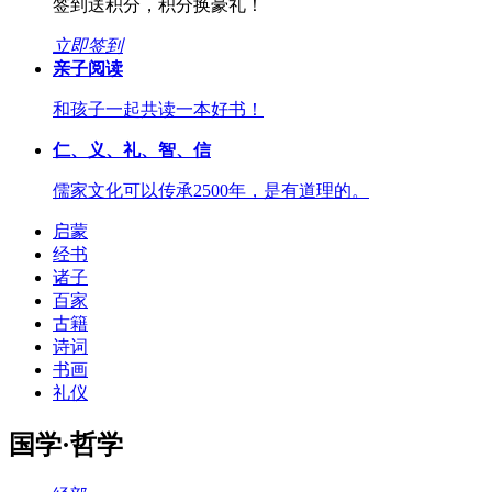
签到送积分，积分换豪礼！
立即签到
亲子阅读
和孩子一起共读一本好书！
仁、义、礼、智、信
儒家文化可以传承2500年，是有道理的。
启蒙
经书
诸子
百家
古籍
诗词
书画
礼仪
国学·哲学