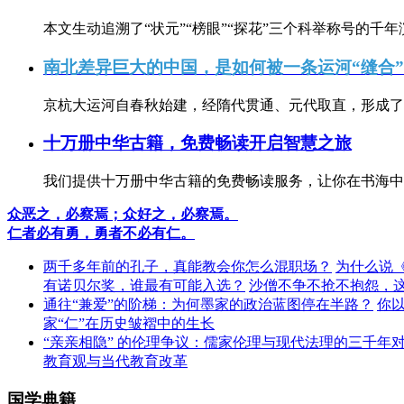
本文生动追溯了“状元”“榜眼”“探花”三个科举称号的千年
南北差异巨大的中国，是如何被一条运河“缝合
京杭大运河自春秋始建，经隋代贯通、元代取直，形成了连
十万册中华古籍，免费畅读开启智慧之旅
我们提供十万册中华古籍的免费畅读服务，让你在书海中
众恶之，必察焉；众好之，必察焉。
仁者必有勇，勇者不必有仁。
两千多年前的孔子，真能教会你怎么混职场？
为什么说
有诺贝尔奖，谁最有可能入选？
沙僧不争不抢不抱怨，
通往“兼爱”的阶梯：为何墨家的政治蓝图停在半路？
你
家“仁”在历史皱褶中的生长
“亲亲相隐” 的伦理争议：儒家伦理与现代法理的三千年
教育观与当代教育改革
国学典籍