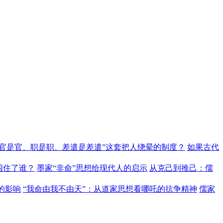
“官是官、职是职、差遣是差遣”这套把人绕晕的制度？
如果古代
困住了谁？
墨家“非命”思想给现代人的启示
从克己到推己：儒
的影响
“我命由我不由天”：从道家思想看哪吒的抗争精神
儒家