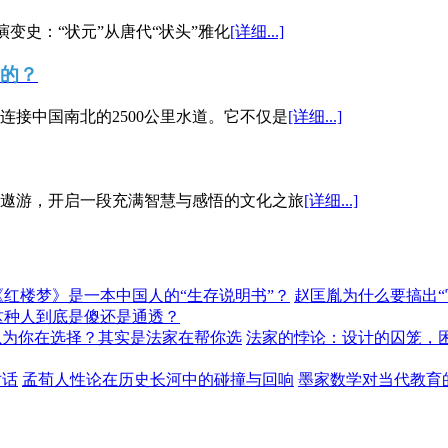
演变史：“状元”从唐代“状头”雅化
[详细...]
”的？
接中国南北的2500公里水道。它不仅是
[详细...]
遨游，开启一段充满智慧与感悟的文化之旅
[详细...]
《红楼梦》是一本中国人的“生存说明书”？
赵匡胤为什么要搞出
这种人到底是傻还是通透？
以为你在选择？其实是法家在帮你选
法家的悖论：设计的囚笼，
对话
孟荀人性论在历史长河中的碰撞与回响
墨家数学对当代教育