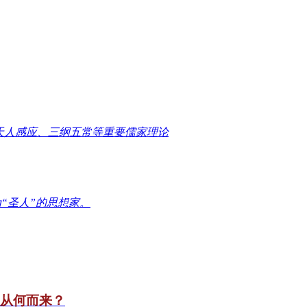
天人感应、三纲五常等重要儒家理论
“圣人”的思想家。
竟从何而来？