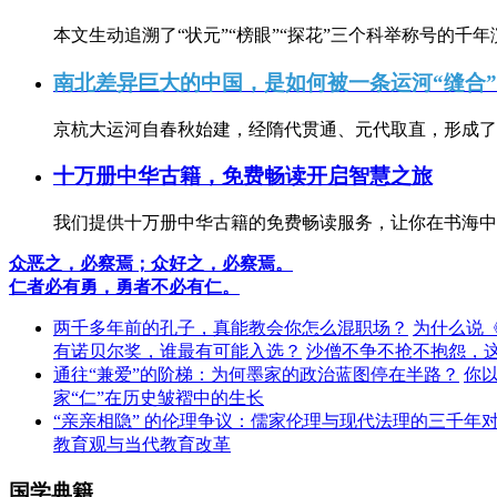
本文生动追溯了“状元”“榜眼”“探花”三个科举称号的千年
南北差异巨大的中国，是如何被一条运河“缝合
京杭大运河自春秋始建，经隋代贯通、元代取直，形成了连
十万册中华古籍，免费畅读开启智慧之旅
我们提供十万册中华古籍的免费畅读服务，让你在书海中
众恶之，必察焉；众好之，必察焉。
仁者必有勇，勇者不必有仁。
两千多年前的孔子，真能教会你怎么混职场？
为什么说
有诺贝尔奖，谁最有可能入选？
沙僧不争不抢不抱怨，
通往“兼爱”的阶梯：为何墨家的政治蓝图停在半路？
你
家“仁”在历史皱褶中的生长
“亲亲相隐” 的伦理争议：儒家伦理与现代法理的三千年
教育观与当代教育改革
国学典籍