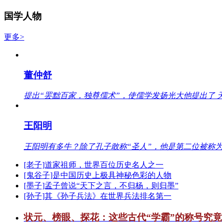
国学人物
更多>
董仲舒
提出“罢黜百家，独尊儒术”，使儒学发扬光大他提出了 
王阳明
王阳明有多牛？除了孔子敢称“圣人”，他是第二位被称为
[老子]道家祖师，世界百位历史名人之一
[鬼谷子]是中国历史上极具神秘色彩的人物
[墨子]孟子曾说“天下之言，不归杨，则归墨”
[孙子]其《孙子兵法》在世界兵法排名第一
状元、榜眼、探花：这些古代“学霸”的称号究