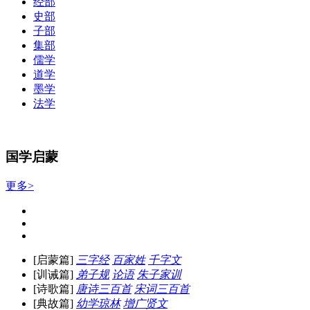
经部
史部
子部
集部
儒学
道学
墨学
法学
国学启蒙
更多>
[启蒙篇]
三字经
百家姓
千字文
[训诫篇]
弟子规
论语
朱子家训
[诗歌篇]
唐诗三百首
宋词三百首
[典故篇]
幼学琼林
增广贤文