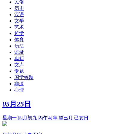
民俗
历史
汉语
文学
艺术
哲学
体育
历法
语录
典籍
文库
专题
国学答题
非遗
心理
05
月
25
日
星期一 四月初九 丙午马年 癸巳月 己亥日