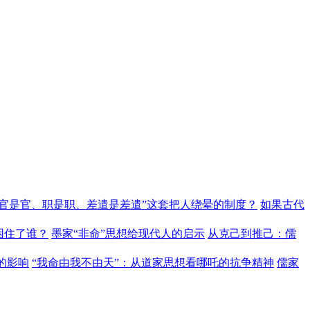
“官是官、职是职、差遣是差遣”这套把人绕晕的制度？
如果古代
困住了谁？
墨家“非命”思想给现代人的启示
从克己到推己：儒
的影响
“我命由我不由天”：从道家思想看哪吒的抗争精神
儒家