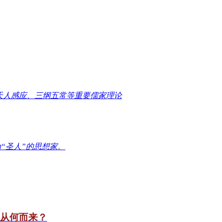
天人感应、三纲五常等重要儒家理论
“圣人”的思想家。
竟从何而来？