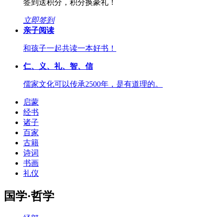
签到送积分，积分换豪礼！
立即签到
亲子阅读
和孩子一起共读一本好书！
仁、义、礼、智、信
儒家文化可以传承2500年，是有道理的。
启蒙
经书
诸子
百家
古籍
诗词
书画
礼仪
国学·哲学