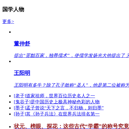
国学人物
更多>
董仲舒
提出“罢黜百家，独尊儒术”，使儒学发扬光大他提出了 
王阳明
王阳明有多牛？除了孔子敢称“圣人”，他是第二位被称为
[老子]道家祖师，世界百位历史名人之一
[鬼谷子]是中国历史上极具神秘色彩的人物
[墨子]孟子曾说“天下之言，不归杨，则归墨”
[孙子]其《孙子兵法》在世界兵法排名第一
状元、榜眼、探花：这些古代“学霸”的称号究