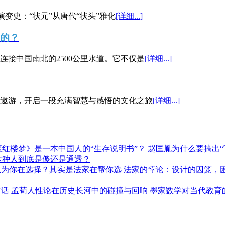
演变史：“状元”从唐代“状头”雅化
[详细...]
”的？
接中国南北的2500公里水道。它不仅是
[详细...]
遨游，开启一段充满智慧与感悟的文化之旅
[详细...]
《红楼梦》是一本中国人的“生存说明书”？
赵匡胤为什么要搞出
这种人到底是傻还是通透？
以为你在选择？其实是法家在帮你选
法家的悖论：设计的囚笼，
对话
孟荀人性论在历史长河中的碰撞与回响
墨家数学对当代教育