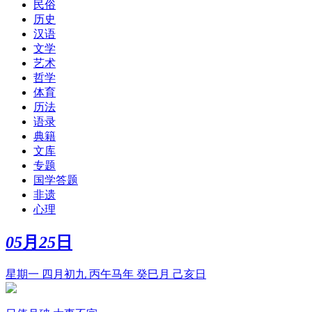
民俗
历史
汉语
文学
艺术
哲学
体育
历法
语录
典籍
文库
专题
国学答题
非遗
心理
05
月
25
日
星期一 四月初九 丙午马年 癸巳月 己亥日