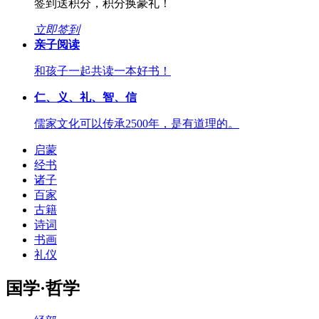
签到送积分，积分换豪礼！
立即签到
亲子阅读
和孩子一起共读一本好书！
仁、义、礼、智、信
儒家文化可以传承2500年，是有道理的。
启蒙
经书
诸子
百家
古籍
诗词
书画
礼仪
国学·哲学