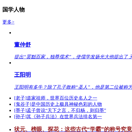
国学人物
更多>
董仲舒
提出“罢黜百家，独尊儒术”，使儒学发扬光大他提出了 
王阳明
王阳明有多牛？除了孔子敢称“圣人”，他是第二位被称为
[老子]道家祖师，世界百位历史名人之一
[鬼谷子]是中国历史上极具神秘色彩的人物
[墨子]孟子曾说“天下之言，不归杨，则归墨”
[孙子]其《孙子兵法》在世界兵法排名第一
状元、榜眼、探花：这些古代“学霸”的称号究