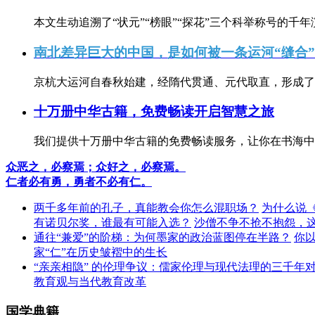
本文生动追溯了“状元”“榜眼”“探花”三个科举称号的千年
南北差异巨大的中国，是如何被一条运河“缝合
京杭大运河自春秋始建，经隋代贯通、元代取直，形成了连
十万册中华古籍，免费畅读开启智慧之旅
我们提供十万册中华古籍的免费畅读服务，让你在书海中
众恶之，必察焉；众好之，必察焉。
仁者必有勇，勇者不必有仁。
两千多年前的孔子，真能教会你怎么混职场？
为什么说
有诺贝尔奖，谁最有可能入选？
沙僧不争不抢不抱怨，
通往“兼爱”的阶梯：为何墨家的政治蓝图停在半路？
你
家“仁”在历史皱褶中的生长
“亲亲相隐” 的伦理争议：儒家伦理与现代法理的三千年
教育观与当代教育改革
国学典籍