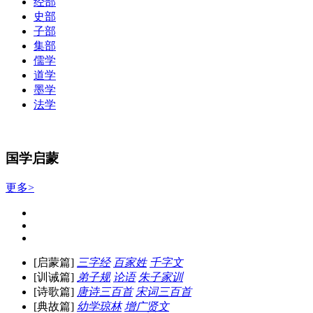
经部
史部
子部
集部
儒学
道学
墨学
法学
国学启蒙
更多>
[启蒙篇]
三字经
百家姓
千字文
[训诫篇]
弟子规
论语
朱子家训
[诗歌篇]
唐诗三百首
宋词三百首
[典故篇]
幼学琼林
增广贤文