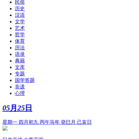
民俗
历史
汉语
文学
艺术
哲学
体育
历法
语录
典籍
文库
专题
国学答题
非遗
心理
05
月
25
日
星期一 四月初九 丙午马年 癸巳月 己亥日