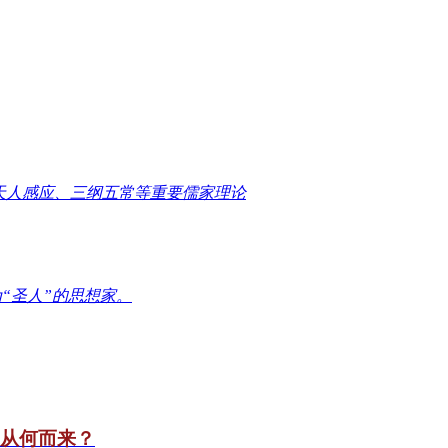
天人感应、三纲五常等重要儒家理论
“圣人”的思想家。
竟从何而来？