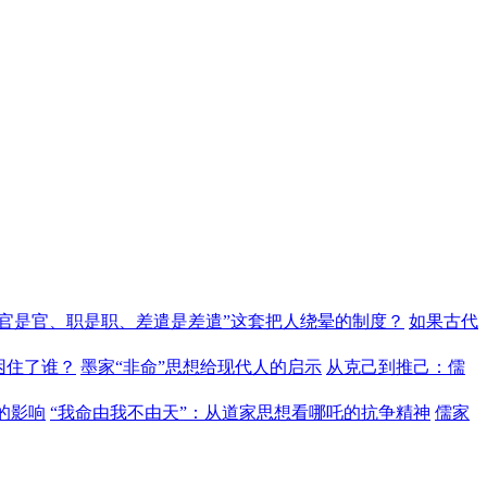
“官是官、职是职、差遣是差遣”这套把人绕晕的制度？
如果古代
困住了谁？
墨家“非命”思想给现代人的启示
从克己到推己：儒
的影响
“我命由我不由天”：从道家思想看哪吒的抗争精神
儒家